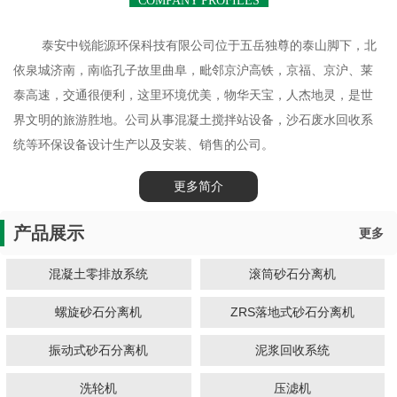
COMPANY PROFILES
泰安中锐能源环保科技有限公司位于五岳独尊的泰山脚下，北
依泉城济南，南临孔子故里曲阜，毗邻京沪高铁，京福、京沪、莱
泰高速，交通很便利，这里环境优美，物华天宝，人杰地灵，是世
界文明的旅游胜地。公司从事混凝土搅拌站设备，沙石废水回收系
统等环保设备设计生产以及安装、销售的公司。
更多简介
产品展示
更多
混凝土零排放系统
滚筒砂石分离机
螺旋砂石分离机
ZRS落地式砂石分离机
振动式砂石分离机
泥浆回收系统
洗轮机
压滤机