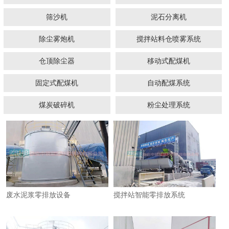
筛沙机
泥石分离机
除尘雾炮机
搅拌站料仓喷雾系统
仓顶除尘器
移动式配煤机
固定式配煤机
1
2
3
4
自动配煤系统
煤炭破碎机
粉尘处理系统
​废水泥浆零排放设备
搅拌站智能零排放系统