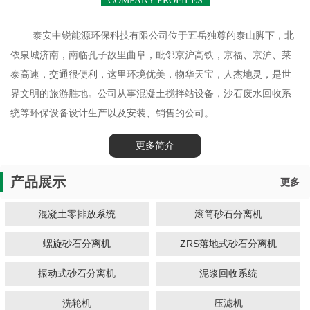
COMPANY PROFILES
泰安中锐能源环保科技有限公司位于五岳独尊的泰山脚下，北
依泉城济南，南临孔子故里曲阜，毗邻京沪高铁，京福、京沪、莱
泰高速，交通很便利，这里环境优美，物华天宝，人杰地灵，是世
界文明的旅游胜地。公司从事混凝土搅拌站设备，沙石废水回收系
统等环保设备设计生产以及安装、销售的公司。
更多简介
产品展示
更多
混凝土零排放系统
滚筒砂石分离机
螺旋砂石分离机
ZRS落地式砂石分离机
振动式砂石分离机
泥浆回收系统
洗轮机
压滤机