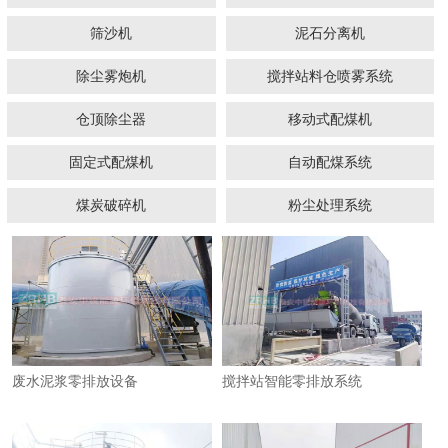
筛沙机
泥石分离机
除尘雾炮机
搅拌站料仓喷雾系统
仓顶除尘器
移动式配煤机
固定式配煤机
1
2
3
4
自动配煤系统
煤炭破碎机
粉尘处理系统
​废水泥浆零排放设备
搅拌站智能零排放系统