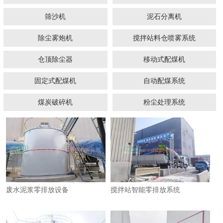
筛沙机
泥石分离机
除尘雾炮机
搅拌站料仓喷雾系统
仓顶除尘器
移动式配煤机
固定式配煤机
1
2
3
4
自动配煤系统
煤炭破碎机
粉尘处理系统
​废水泥浆零排放设备
搅拌站智能零排放系统