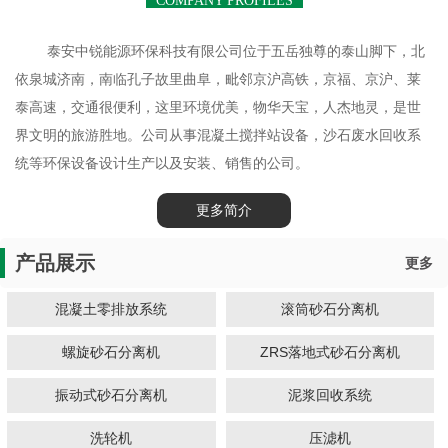
COMPANY PROFILES
泰安中锐能源环保科技有限公司位于五岳独尊的泰山脚下，北
依泉城济南，南临孔子故里曲阜，毗邻京沪高铁，京福、京沪、莱
泰高速，交通很便利，这里环境优美，物华天宝，人杰地灵，是世
界文明的旅游胜地。公司从事混凝土搅拌站设备，沙石废水回收系
统等环保设备设计生产以及安装、销售的公司。
更多简介
产品展示
更多
混凝土零排放系统
滚筒砂石分离机
螺旋砂石分离机
ZRS落地式砂石分离机
振动式砂石分离机
泥浆回收系统
洗轮机
压滤机